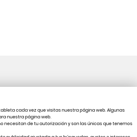
LEGAL INFORMATION
Legal notice
tableta cada vez que visitas nuestra página web. Algunas
Your safety data
ara nuestra página web.
Privacy policy
no necesitan de tu autorización y son las únicas que tenemos
Cookies policy
arte publicidad ajustada a tus búsquedas, gustos e intereses