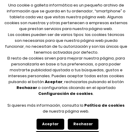
Una cookie o galleta informática es un pequeño archivo de
información que se guarda en tu ordenador, “smartphone” o
tableta cada vez que visitas nuestra página web. Algunas
cookies son nuestras y otras pertenecen a empresas externas
que prestan servicios para nuestra página web.
Las cookies pueden ser de varios tipos: las cookies técnicas
son necesarias para que nuestra página web pueda
funcionar, no necesitan de tu autorización y son las únicas que
FOLLOW ME
tenemos activadas por defecto.
El resto de cookies sirven para mejorar nuestra página, para
personalizarla en base a tus preferencias, o para poder
mostrarte publicidad ajustada a tus búsquedas, gustos e
LEGAL INFORMATION
intereses personales. Puedes aceptar todas estas cookies
pulsando el botón
Aceptar
, rechazarlas pulsando el botón
Legal notice
Rechazar
o configurarlas clicando en el apartado
Your safety data
Configuración de cookies
.
Privacy policy
Cookies policy
Si quieres más información, consulta la
Política de cookies
de nuestra página web.
Aceptar
Rechazar