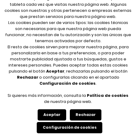
tableta cada vez que visitas nuestra página web. Algunas
cookies son nuestras y otras pertenecen a empresas externas
que prestan servicios para nuestra página web.
Las cookies pueden ser de varios tipos: las cookies técnicas
son necesarias para que nuestra página web pueda
funcionar, no necesitan de tu autorización y son las únicas que
FOLLOW ME
tenemos activadas por defecto.
El resto de cookies sirven para mejorar nuestra página, para
personalizarla en base a tus preferencias, o para poder
mostrarte publicidad ajustada a tus búsquedas, gustos e
LEGAL INFORMATION
intereses personales. Puedes aceptar todas estas cookies
pulsando el botón
Aceptar
, rechazarlas pulsando el botón
Legal notice
Rechazar
o configurarlas clicando en el apartado
Your safety data
Configuración de cookies
.
Privacy policy
Cookies policy
Si quieres más información, consulta la
Política de cookies
de nuestra página web.
Aceptar
Rechazar
© 2026 José Luis Corella, all rights reserved.
Configuración de cookies
Design, development and hosting