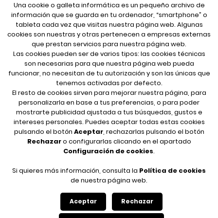
Una cookie o galleta informática es un pequeño archivo de
información que se guarda en tu ordenador, “smartphone” o
tableta cada vez que visitas nuestra página web. Algunas
cookies son nuestras y otras pertenecen a empresas externas
que prestan servicios para nuestra página web.
Las cookies pueden ser de varios tipos: las cookies técnicas
son necesarias para que nuestra página web pueda
funcionar, no necesitan de tu autorización y son las únicas que
FOLLOW ME
tenemos activadas por defecto.
El resto de cookies sirven para mejorar nuestra página, para
personalizarla en base a tus preferencias, o para poder
mostrarte publicidad ajustada a tus búsquedas, gustos e
LEGAL INFORMATION
intereses personales. Puedes aceptar todas estas cookies
pulsando el botón
Aceptar
, rechazarlas pulsando el botón
Legal notice
Rechazar
o configurarlas clicando en el apartado
Your safety data
Configuración de cookies
.
Privacy policy
Cookies policy
Si quieres más información, consulta la
Política de cookies
de nuestra página web.
Aceptar
Rechazar
© 2026 José Luis Corella, all rights reserved.